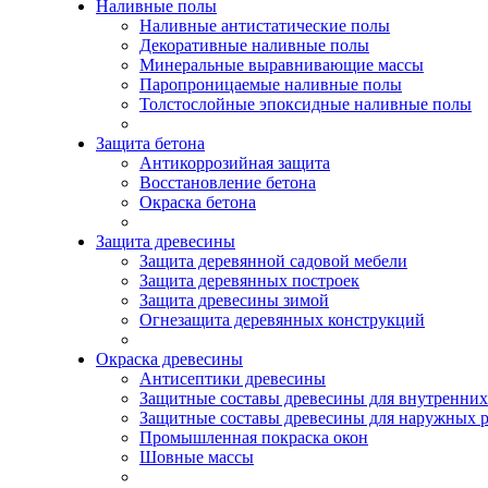
Наливные полы
Наливные антистатические полы
Декоративные наливные полы
Минеральные выравнивающие массы
Паропроницаемые наливные полы
Толстослойные эпоксидные наливные полы
Защита бетона
Антикоррозийная защита
Восстановление бетона
Окраска бетона
Защита древесины
Защита деревянной садовой мебели
Защита деревянных построек
Защита древесины зимой
Огнезащита деревянных конструкций
Окраска древесины
Антисептики древесины
Защитные составы древесины для внутренних
Защитные составы древесины для наружных р
Промышленная покраска окон
Шовные массы