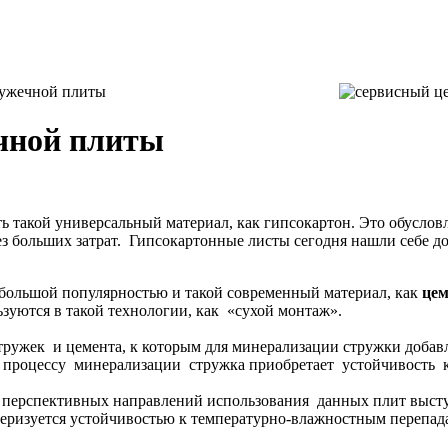
ружечной плиты
чной плиты
ь такой универсальный материал, как гипсокартон. Это обуслов
больших затрат. Гипсокартонные листы сегодня нашли себе до
я большой популярностью и такой современный материал, как
цем
зуются в такой технологии, как «сухой монтаж».
ружек и цемента, к которым для минерализации стружки добавл
 процессу минерализации стружка приобретает устойчивость к
и перспективных направлений использования данных плит высту
ктеризуется устойчивостью к температурно-влажностным перепад