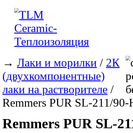
→
Лаки и морилки
/
2К
(двухкомпонентные)
лаки на растворителе
/
Remmers PUR SL-211/90-H
Remmers PUR SL-211