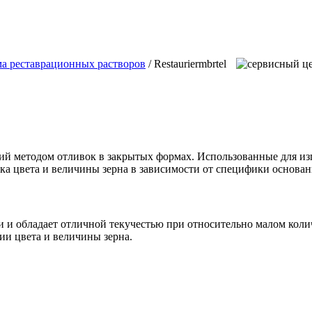
ема реставрационных растворов
/ Restauriermbrtel
й методом отливок в закрытых формах. Использованные для изг
ка цвета и величины зерна в зависимости от специфики основан
дки и обладает отличной текучестью при относительно малом кол
ии цвета и величины зерна.