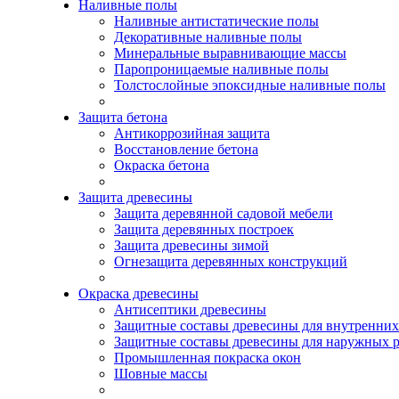
Наливные полы
Наливные антистатические полы
Декоративные наливные полы
Минеральные выравнивающие массы
Паропроницаемые наливные полы
Толстослойные эпоксидные наливные полы
Защита бетона
Антикоррозийная защита
Восстановление бетона
Окраска бетона
Защита древесины
Защита деревянной садовой мебели
Защита деревянных построек
Защита древесины зимой
Огнезащита деревянных конструкций
Окраска древесины
Антисептики древесины
Защитные составы древесины для внутренних
Защитные составы древесины для наружных р
Промышленная покраска окон
Шовные массы